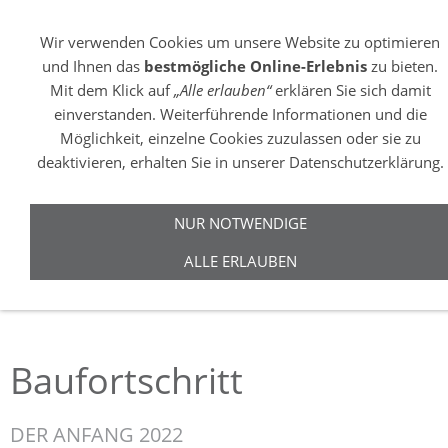
Sie betrachten gegenwärtig eine Version der Website, die für mobile
Geräte optimiert wurde.
Wir verwenden Cookies um unsere Website zu optimieren
und Ihnen das
bestmögliche Online-Erlebnis
zu bieten.
Zur Desktop-Version
Mit dem Klick auf
„Alle erlauben“
erklären Sie sich damit
einverstanden. Weiterführende Informationen und die
Hinweis nicht mehr anzeigen
Möglichkeit, einzelne Cookies zuzulassen oder sie zu
deaktivieren, erhalten Sie in unserer Datenschutzerklärung.
Navigation einblenden
Auf dieser Seite werden wir Sie über den aktuellen
NUR NOTWENDIGE
Baufortschritt informieren, so dass sie auch aus der Fern
ALLE ERLAUBEN
dass wachsen unseres großartigen Projekte verfolgen
können.
Baufortschritt
DER ANFANG 2022